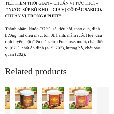
TIẾT KIỆM THỜI GIAN – CHUẨN VỊ TỨC THỜI –
“NƯỚC SÚP BÒ KHO – GIA VỊ CÔ ĐẶC SABICO,
CHUẨN VỊ TRONG 8 PHÚT”
Thành phần: Nước (37%), sả, tiểu hồi, thảo quả, đinh
hương, hạt điều màu, tỏi, ớt, hành, mắm ruốc Huế, dầu
tinh luyện, bột điều màu, siro Fucctose, muối, chất điều
vị (621), chất ổn định (415, 707), hương bò, chất bảo
quản (202).
Related products