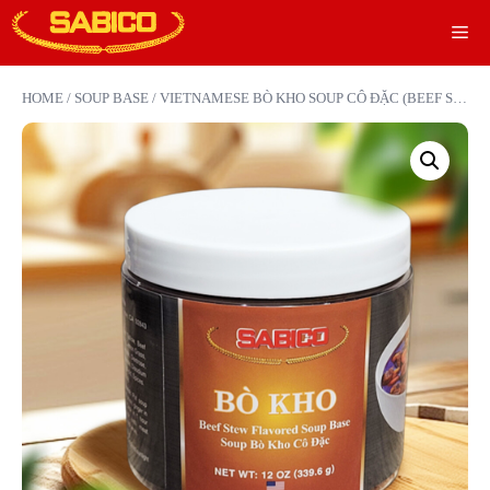
Skip
M
to
content
HOME
/
SOUP BASE
/ VIETNAMESE BÒ KHO SOUP CÔ ĐẶC (BEEF STEW SOUPBASE)