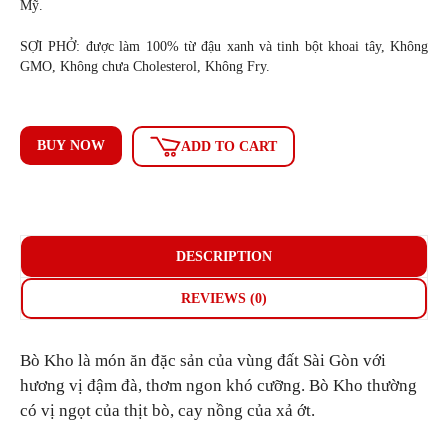
Mỹ.
SỢI PHỞ: được làm 100% từ đậu xanh và tinh bột khoai tây, Không
GMO, Không chưa Cholesterol, Không Fry.
BUY NOW
ADD TO CART
DESCRIPTION
REVIEWS (0)
Bò Kho là món ăn đặc sản của vùng đất Sài Gòn với
hương vị đậm đà, thơm ngon khó cưỡng. Bò Kho thường
có vị ngọt của thịt bò, cay nồng của xả ớt.